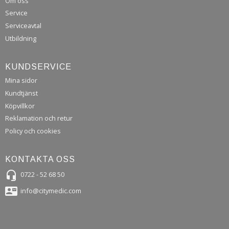
Om oss
Service
Serviceavtal
Utbildning
KUNDSERVICE
Mina sidor
Kundtjänst
Köpvillkor
Reklamation och retur
Policy och cookies
KONTAKTA OSS
headset_mic
0722 - 52 68 50
contact_mail
info@citymedic.com