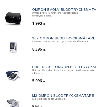
OMRON EVOLV BLODTRYCKSMÄTARE
Omron Evolv är Omrons mest sofistikerade
blodtrycksmätare.
1 990
KR
907 OMRON BLODTRYCKSMÄTARE
Den mest avancerade blodtrycksmätaren från Omron.
8 396
KR
HBP-1320-E OMRON BLODTRYCKSMÄTA
Hjälper till att identifiera förändringar i hjärtfrekvens, rytm
eller puls.
5 996
KR
M2 OMRON BLODTRYCKSMÄTARE
Kliniskt godkänd och validerad.
594