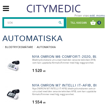
Priser visas
exkl. moms
AUTOMATISKA
BLODTRYCKSMÄTARE
AUTOMATISKA
NYA OMRON M6 COMFORT-2020, BLOD
Blodtrycksmätare utrustad med den senaste tekniken AFIB,
som kan upptäcka förmaksflimmer med hög noggrannhet.
1 520
KR
​NYA OMRON M7 INTELLI IT-AFIB, BLO
​Nya OMRON M7 INTELLI IT-AFIB, blodtrycksmätaren som är
utrustad med den senaste tekniken AFIB, som kan upptäcka
förmaksflimmer med hög noggrannhet.
1 554
KR