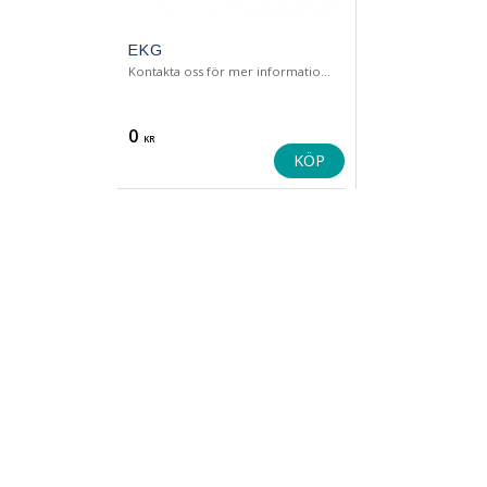
EKG
Kontakta oss för mer information & offert.
0
KR
KÖP