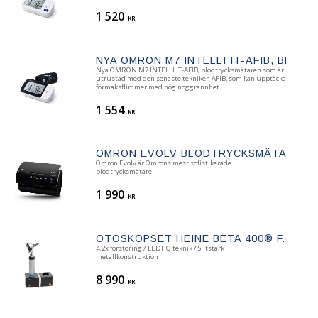
1 520
KR
​NYA OMRON M7 INTELLI IT-AFIB, BLO
​Nya OMRON M7 INTELLI IT-AFIB, blodtrycksmätaren som är
utrustad med den senaste tekniken AFIB, som kan upptäcka
förmaksflimmer med hög noggrannhet.
1 554
KR
OMRON EVOLV BLODTRYCKSMÄTARE
Omron Evolv är Omrons mest sofistikerade
blodtrycksmätare.
1 990
KR
OTOSKOPSET HEINE BETA 400® F.O. LE
4.2x förstoring / LEDHQ teknik / Slitstark
metallkonstruktion
8 990
KR