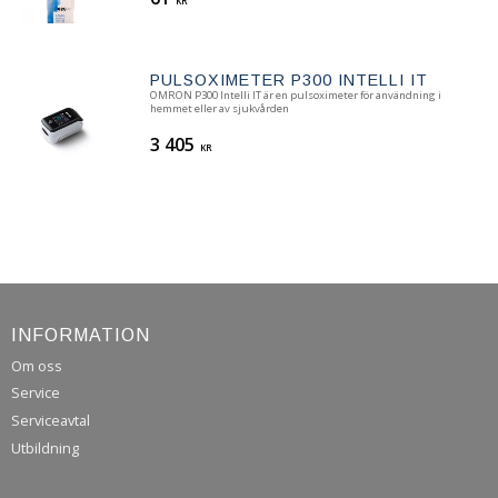
KR
PULSOXIMETER P300 INTELLI IT
OMRON P300 Intelli IT är en pulsoximeter för användning i
hemmet eller av sjukvården
3 405
KR
INFORMATION
Om oss
Service
Serviceavtal
Utbildning