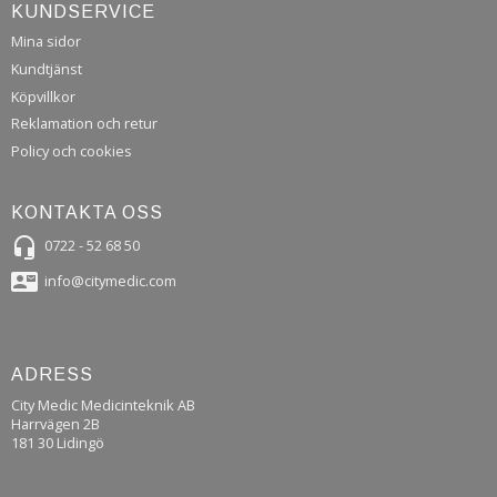
KUNDSERVICE
Mina sidor
Kundtjänst
Köpvillkor
Reklamation och retur
Policy och cookies
KONTAKTA OSS
headset_mic
0722 - 52 68 50
contact_mail
info@citymedic.com
ADRESS
City Medic Medicinteknik AB
Harrvägen 2B
181 30 Lidingö