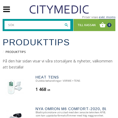
Priser visas
exkl. moms
PRODUKTTIPS
PRODUKTTIPS
På den här sidan visar vi våra storsäljare & nyheter, välkommen
att beställa!
HEAT TENS
Dubbla behandlingar: VÄRME + TENS
1 468
KR
NYA OMRON M6 COMFORT-2020, BLOD
Blodtrycksmätare utrustad med den senaste tekniken AFIB,
som kan upptäcka förmaksflimmer med hög noggrannhet.