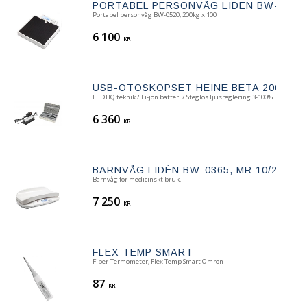
PORTABEL PERSONVÅG LIDÉN BW-0520,
Portabel personvåg BW-0520, 200kg x 100
6 100
KR
USB-OTOSKOPSET HEINE BETA 200® F.O
LEDHQ teknik / Li-jon batteri / Steglös ljusreglering 3-100%
6 360
KR
BARNVÅG LIDÉN BW-0365, MR 10/20KG X
​Barnvåg för medicinskt bruk.
7 250
KR
FLEX TEMP SMART
Fiber-Termometer, Flex Temp Smart Omron
87
KR