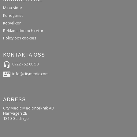
Mina sidor
Kundtjänst
Köpvillkor
Reklamation och retur
Policy och cookies
KONTAKTA OSS
headset_mic
0722 - 52 68 50
contact_mail
info@citymedic.com
ADRESS
City Medic Medicinteknik AB
Harrvägen 2B
181 30 Lidingö