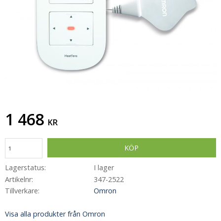
1 468
KR
KÖP
Lagerstatus
I lager
Artikelnr
347-2522
Tillverkare
Omron
Visa alla produkter från Omron