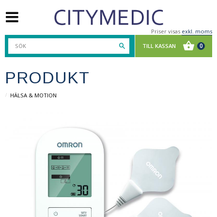
Priser visas
exkl. moms
PRODUKT
HÄLSA & MOTION