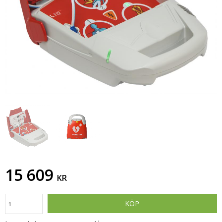
15 609
KR
KÖP