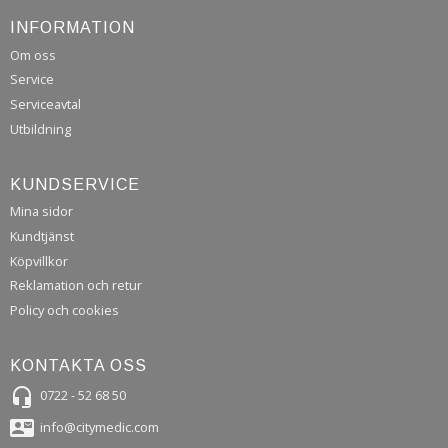
INFORMATION
Om oss
Service
Serviceavtal
Utbildning
KUNDSERVICE
Mina sidor
Kundtjänst
Köpvillkor
Reklamation och retur
Policy och cookies
KONTAKTA OSS
headset_mic
0722 - 52 68 50
contact_mail
info@citymedic.com