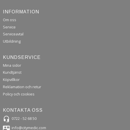
INFORMATION
Om oss
Service
Serviceavtal
Utbildning
KUNDSERVICE
Mina sidor
Kundtjänst
Köpvillkor
Reklamation och retur
Policy och cookies
KONTAKTA OSS
headset_mic
0722 - 52 68 50
contact_mail
info@citymedic.com