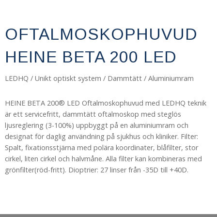
OFTALMOSKOPHUVUD
HEINE BETA 200 LED
LEDHQ / Unikt optiskt system / Dammtätt / Aluminiumram
HEINE BETA 200® LED Oftalmoskophuvud med LEDHQ teknik
är ett servicefritt, dammtätt oftalmoskop med steglös
ljusreglering (3-100%) uppbyggt på en aluminiumram och
designat för daglig användning på sjukhus och kliniker. Filter:
Spalt, fixationsstjärna med polära koordinater, blåfilter, stor
cirkel, liten cirkel och halvmåne. Alla filter kan kombineras med
grönfilter(röd-fritt). Dioptrier: 27 linser från -35D till +40D.