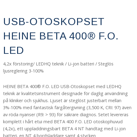
USB-OTOSKOPSET
HEINE BETA 400® F.O.
LED
4,2x förstoring/ LEDHQ teknik / Li-jon batteri / Steglös
ljusreglering 3-100%
HEINE BETA 400® F.O. LED USB-Otoskopset med LEDHQ
teknik är kvalitetsinstrument designade för daglig användning
på kliniker och sjukhus. Ljuset är steglöst justerbart mellan
3%-100% med fantastisk färgåtergivning (3,500 K, CRI: 97) även
av röda nyanser (R9: > 93) för säkrare diagnos. Setet levereras
komplett i hårt etui med BETA 400 F.O. LED otoskophuvud
(4,2x), ett uppladdningsbart BETA 4 NT handtag med Li-jon
batteri, en NT 4 bordsladdare samt 4 stycken