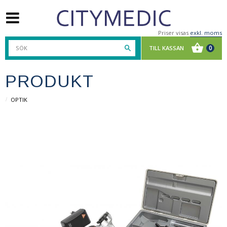
Priser visas
exkl. moms
PRODUKT
OPTIK